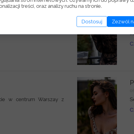
nalizacji treści, oraz analizy ruchu na stronie.
J
2
Dostosuj
Zezwól n
cie w centrum Warszay z
S
J
C
P
0
cie w centrum Warszay z
S
C