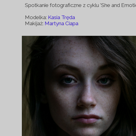
Spotkanie fotograficzne z cyklu 'She and Emoti
Modelka:
Kasia Tręda
Makijaż:
Martyna Ciapa