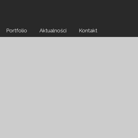
Portfolio
Aktualności
Kontakt
Portrait
Fashion
Sensual
Beauty
Biznes
Fine Art